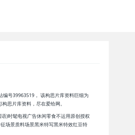
编号39963519， 该构思片库资料巨细为
e， 更精彩构思片库资料，尽在爱给网。
国语)时髦电视广告休闲零食不运用原创授权
特征场景质料场景黑米特写黑米特效红豆特