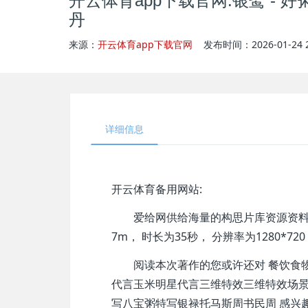
开云体育app下载官网:银鹭 - 好粥
丹
来源：
开云体育app下载官网
发布时间：2026-01-24 22
详细信息
开云体育备用网站:
爱给网供给海量的构思片库资源资料免费下载
7m， 时长为35秒， 分辨率为1280*720
阅读本次著作的您或许还对 餐饮食物休
代言玉米明星代言三维特效三维特效场
写八宝粥特写银禄托马斯周书民周 感兴