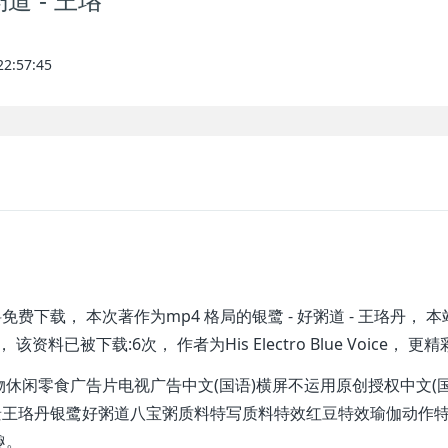
道 - 王珞
:57:45
， 本次著作为mp4 格局的银鹭 - 好粥道 - 王珞丹， 本站
， 该资料已被下载:6次， 作者为His Electro Blue Voic
闲零食广告片电视广告中文(国语)横屏不运用原创授权中文(
景王珞丹银鹭好粥道八宝粥质料特写质料特效红豆特效瑜伽动作
趣。