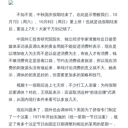
不知不觉，中秋国庆假期结束了。在此提示警醒我们，10
月7日（周六）、10月8日（周日）要上班！也就是说假期结束
后，要连上7天！大家千万别记错了。
中国外汇投资研究院院长、独立经济学家谭雅玲近日接受
媒体采访谈及调出来的黄金周能不能促进消费时表示，现在是
以增加收入为主而不是以促进消费为主，有收入才有消费，钱
不够消费肯定是捂着口袋，节约去消费或者旅游，所以现在消
费的刺激源头没有做起来，单纯讨论消费的意义就不大。她表
示，调休的初衷是好的，但需要更加多的策略和技巧。
视频十一假期后连上七天班，不少打工人哀嚎：为何假期
后要调休？对此，王琪延表示：应该取消这种“前借后挪”式调
休，从国内现行条件来看可以多放几天。
现在问题来了，国外也会调休吗？美国为了拼假专门制定
了一个法案：1971年开始实施的《统一星期一节日法案》，规
定了将多个法定节日由固定日期调整到相近的某周的星期一，