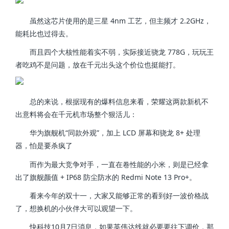
虽然这芯片使用的是三星 4nm 工艺，但主频才 2.2GHz，
能耗比也过得去。
而且四个大核性能着实不弱，实际接近骁龙 778G，玩玩王
者吃鸡不是问题，放在千元出头这个价位也挺能打。
总的来说，根据现有的爆料信息来看，荣耀这两款新机不
出意料将会在千元机市场整个狠活儿：
华为旗舰机“同款外观”，加上 LCD 屏幕和骁龙 8+ 处理
器，怕是要杀疯了
而作为最大竞争对手，一直在卷性能的小米，则是已经拿
出了旗舰颜值 + IP68 防尘防水的 Redmi Note 13 Pro+。
看来今年的双十一，大家又能够正常的看到好一波价格战
了，想换机的小伙伴大可以观望一下。
快科技10月7日消息，如果英伟达线就必要要往下调价，那