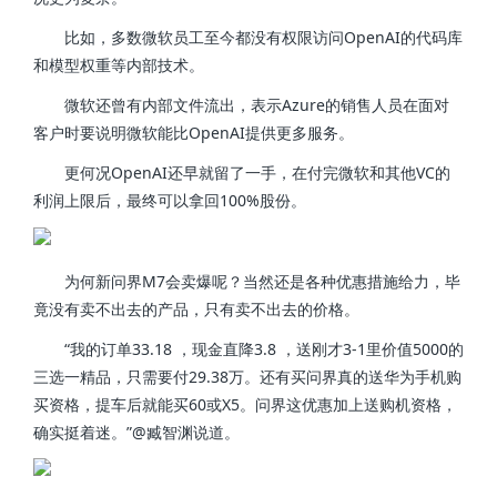
比如，多数微软员工至今都没有权限访问OpenAI的代码库
和模型权重等内部技术。
微软还曾有内部文件流出，表示Azure的销售人员在面对
客户时要说明微软能比OpenAI提供更多服务。
更何况OpenAI还早就留了一手，在付完微软和其他VC的
利润上限后，最终可以拿回100%股份。
为何新问界M7会卖爆呢？当然还是各种优惠措施给力，毕
竟没有卖不出去的产品，只有卖不出去的价格。
“我的订单33.18 ，现金直降3.8 ，送刚才3-1里价值5000的
三选一精品，只需要付29.38万。还有买问界真的送华为手机购
买资格，提车后就能买60或X5。问界这优惠加上送购机资格，
确实挺着迷。”@臧智渊说道。