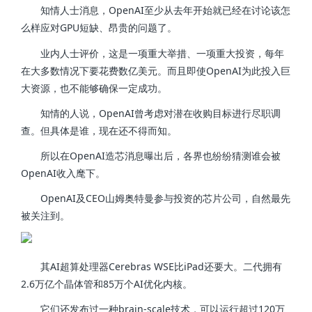
知情人士消息，OpenAI至少从去年开始就已经在讨论该怎
么样应对GPU短缺、昂贵的问题了。
业内人士评价，这是一项重大举措、一项重大投资，每年
在大多数情况下要花费数亿美元。而且即使OpenAI为此投入巨
大资源，也不能够确保一定成功。
知情的人说，OpenAI曾考虑对潜在收购目标进行尽职调
查。但具体是谁，现在还不得而知。
所以在OpenAI造芯消息曝出后，各界也纷纷猜测谁会被
OpenAI收入麾下。
OpenAI及CEO山姆奥特曼参与投资的芯片公司，自然最先
被关注到。
其AI超算处理器Cerebras WSE比iPad还要大。二代拥有
2.6万亿个晶体管和85万个AI优化内核。
它们还发布过一种brain-scale技术，可以运行超过120万