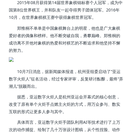
2015年08月获得第14届世界象棋锦标赛个人冠军，成为中
国第8位世界棋王，并和队友一起夺得男子团体冠军。2016年
10月，在世界象棋棋王赛中获得象棋世界冠军。
郑惟桐不单单是中国象棋舞台上的明星，他也是广大象棋
爱好者的偶像和榜样。他不断突破自我，勇攀巅峰。郑惟桐的
成功离不开他对象棋的热爱和对棋艺的不断追求和他坚持不懈
的努力。
10月7日消息，据新闻媒体报道，杭州亚组委启动了“亚运
数字火炬人”征名活动，经过专家评审，反复研讨酝酿，最终“弄
潮儿”脱颖而出。
据悉，亚运数字火炬人是杭州亚运会开幕式的核心创意，
改变了原有单个火炬手点燃主火炬的方式，用万众参与、数实
互联的形式让更多人参与其中。
具体而言，亚运数字火炬手团队利用AI等技术进行了上万
次的动作捕捉、绘制了几十万张设计图稿，从个性捏脸、动作