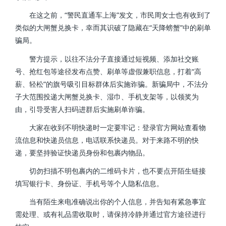
在这之前，“警民直通车上海”发文，市民周女士也有收到了
类似的大闸蟹兑换卡，幸而其识破了隐藏在“天降螃蟹”中的刷单
骗局。
警方提示，以往不法分子直接通过短视频、添加社交账
号、抢红包等途径发布点赞、刷单等虚假兼职信息，打着“高
薪、轻松”的旗号吸引目标群体后实施诈骗。新骗局中，不法分
子大范围投递大闸蟹兑换卡、湿巾、手机支架等，以领奖为
由，引导受害人扫码进群后实施刷单诈骗。
大家在收到不明快递时一定要牢记：登录官方网站查看物
流信息和快递员信息，电话联系快递员。对于来路不明的快
递，要坚持验证快递员身份和包裹内物品。
切勿扫描不明包裹内的二维码卡片，也不要点开陌生链接
填写银行卡、身份证、手机号等个人隐私信息。
当有陌生来电准确说出你的个人信息，并告知有紧急事宜
需处理、或有礼品需收取时，请保持冷静并通过官方途径进行