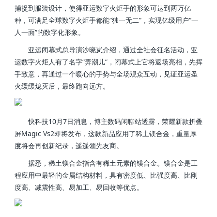
捕捉到服装设计，使得亚运数字火炬手的形象可达到两万亿
种，可满足全球数字火炬手都能“独一无二”，实现亿级用户“一
人一面”的数字化形象。
亚运闭幕式总导演沙晓岚介绍，通过全社会征名活动，亚
运数字火炬人有了名字“弄潮儿”，闭幕式上它将返场亮相，先挥
手致意，再通过一个暖心的手势与全场观众互动，见证亚运圣
火缓缓熄灭后，最终跑向远方。
快科技10月7日消息，博主数码闲聊站透露，荣耀新款折叠
屏Magic Vs2即将发布，这款新品应用了稀土镁合金，重量厚
度将会再创新纪录，遥遥领先友商。
据悉，稀土镁合金指含有稀土元素的镁合金。镁合金是工
程应用中最轻的金属结构材料，具有密度低、比强度高、比刚
度高、减震性高、易加工、易回收等优点。