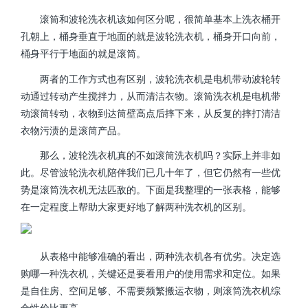
滚筒和波轮洗衣机该如何区分呢，很简单基本上洗衣桶开
孔朝上，桶身垂直于地面的就是波轮洗衣机，桶身开口向前，
桶身平行于地面的就是滚筒。
两者的工作方式也有区别，波轮洗衣机是电机带动波轮转
动通过转动产生搅拌力，从而清洁衣物。滚筒洗衣机是电机带
动滚筒转动，衣物到达筒壁高点后摔下来，从反复的摔打清洁
衣物污渍的是滚筒产品。
那么，波轮洗衣机真的不如滚筒洗衣机吗？实际上并非如
此。尽管波轮洗衣机陪伴我们已几十年了，但它仍然有一些优
势是滚筒洗衣机无法匹敌的。下面是我整理的一张表格，能够
在一定程度上帮助大家更好地了解两种洗衣机的区别。
从表格中能够准确的看出，两种洗衣机各有优劣。决定选
购哪一种洗衣机，关键还是要看用户的使用需求和定位。如果
是自住房、空间足够、不需要频繁搬运衣物，则滚筒洗衣机综
合性价比更高。