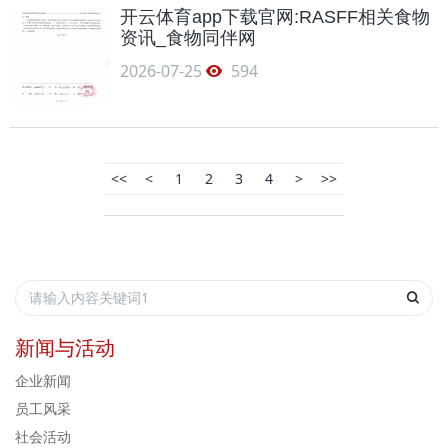
开云体育app下载官网:RASFF相关食物
资讯_食物同伴网
2026-07-25
594
<<
<
1
2
3
4
>
>>
新闻与活动
企业新闻
员工风采
社会活动